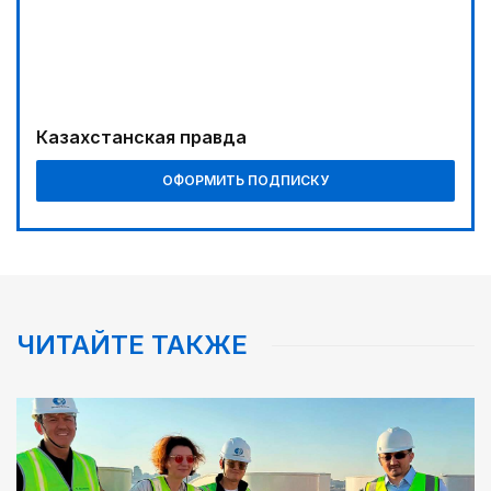
Ждем успеха в Туркестане
02:00
Требования к профессионализму повышаются
04:30
Казахстанская правда
Наш десант на Dota 2, Phygital Football и Phygital
Shooter
ОФОРМИТЬ ПОДПИСКУ
05:00
Вычислен последний фигурант «титанового»
дела
05:30
Каникулы в седле
ЧИТАЙТЕ ТАКЖЕ
06:00
Золото, рожденное трудом