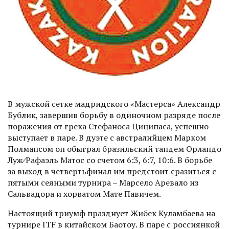
В мужской сетке мадридского «Мас­терса» Александр
Бублик, завершив борьбу в одиночном разряде после
поражения от грека Стефаноса Циципаса, успешно
выступает в паре. В дуэте с австралийцем Марком
Полмансом он обыграл бразильский тандем Орландо
Луж⁄Рафаэль Матос со счетом 6:3, 6:7, 10:6. В борьбе
за выход в четвертьфинал им предстоит сразиться с
пятыми сеяными турнира – Марсело Аревало из
Сальвадора и хорватом Мате Павичем.
Настоящий триумф празднует Жибек Куламбаева на
турнире ITF в китайском Баотоу. В паре с россиянкой