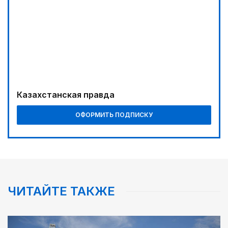
Буря на востоке
04:00
Ждем успеха в Туркестане
02:00
Требования к профессионализму повышаются
04:30
Казахстанская правда
Наш десант на Dota 2, Phygital Football и Phygital
Shooter
ОФОРМИТЬ ПОДПИСКУ
05:00
Вычислен последний фигурант «титанового»
дела
05:30
Каникулы в седле
ЧИТАЙТЕ ТАКЖЕ
06:00
Золото, рожденное трудом