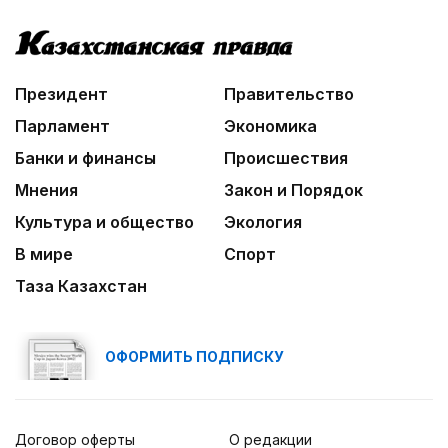
Жизнь за окном
02:30
Не хочется уезжать
Президент
Правительство
03:30
Парламент
Экономика
Нужен ли бумажный документ?
Банки и финансы
Происшествия
Мнения
Закон и Порядок
Культура и общество
Экология
В мире
Спорт
Таза Казахстан
ОФОРМИТЬ ПОДПИСКУ
Договор оферты
О редакции