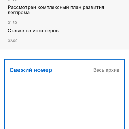
Рассмотрен комплексный план развития
легпрома
01:30
Ставка на инженеров
02:00
Цифровые проекты полиции
02:30
Программа модернизации – в действии
Свежий номер
Весь архив
04:30
Запущена программа по обучению безработных
женщин
03:00
Песни Абая – в сердцах молодежи
03:30
Наши школьники покоряют «Сириус»