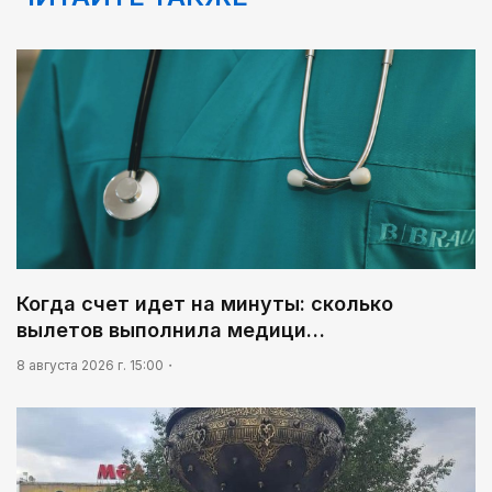
Познавательно и безопасно
05:00
Легендарная велогонка
07:00
В столице реализуется проект «Школа
национального ремесла»
03:30
Человекоцентричность в действии
03:04
Когда счет идет на минуты: сколько
Мой Абай
вылетов выполнила медици…
8 августа 2026 г. 15:00