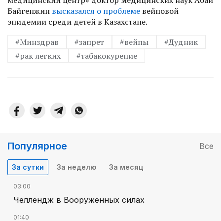
Байгенжин
высказался о проблеме
вейповой
эпидемии среди детей в Казахстане.
#Минздрав
#запрет
#вейпы
#Дудник
#рак легких
#табакокурение
Популярное
Все
За сутки
За неделю
За месяц
03:00
Челлендж в Вооруженных силах
01:40