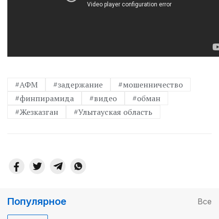
#АФМ
#задержание
#мошенничество
#финпирамида
#видео
#обман
#Жезказган
#Улытауская область
Популярное
Все