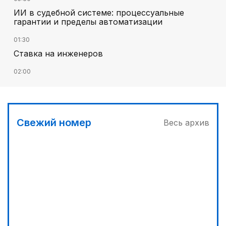
ИИ в судебной системе: процессуальные
гарантии и пределы автоматизации
01:30
Ставка на инженеров
02:00
Цифровые проекты полиции
02:30
Программа модернизации – в действии
Свежий номер
Весь архив
04:30
Запущена программа по обучению безработных
женщин
03:00
Песни Абая – в сердцах молодежи
03:30
Наши школьники покоряют «Сириус»