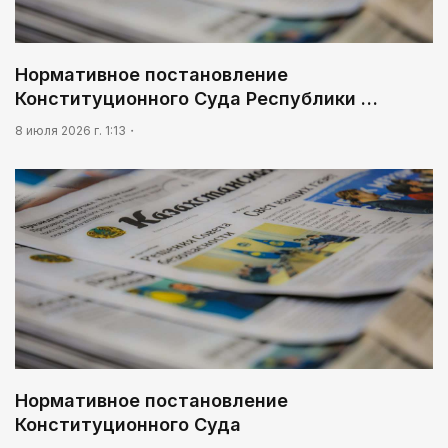
Жизнь за окном
03:30
Нормативное постановление
Нужен ли бумажный документ?
Конституционного Суда Республики …
02:30
8 июля 2026 г. 1:13
Не хочется уезжать
Нормативное постановление
Конституционного Суда