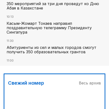
350 мероприятий за три дня проведут ко Дню
Абая в Казахстане
10:13
Касым-Жомарт Токаев направил
поздравительную телеграмму Президенту
Сингапура
11:30
Абитуриенты из сел и малых городов смогут
получить 350 образовательных грантов
11:00
«Алтай Өскемен» упустил победу над
«Кызылжаром» на последних минутах
12:05
Свежий номер
Весь архив
МЧС запустило новые станции мониторинга
селевой опасности под Алматы
12:45
Три лесных пожара потушили за сутки в