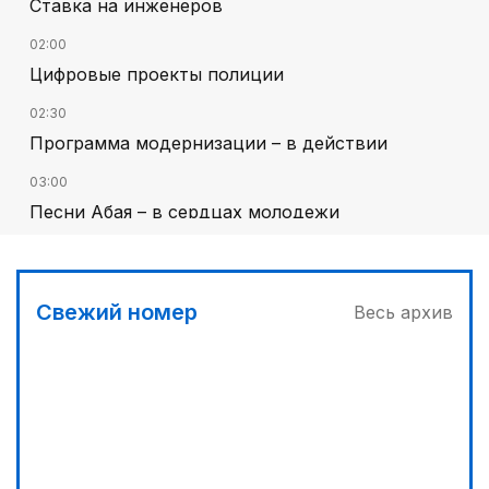
Ставка на инженеров
02:00
Цифровые проекты полиции
02:30
Программа модернизации – в действии
03:00
Песни Абая – в сердцах молодежи
00:30
От увлечения – к мечте
Свежий номер
Весь архив
01:36
Тюркский культурный код в произведениях
Батухана Баймена
02:00
Аль-Фараби: городская среда и субъектность
человека