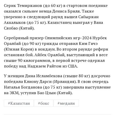
Серик Темиржанов (до 60 кг) в стартовом поединке
оказался сильнее немца Дениса Бриля. Также
уверенно в следующий раунд вышел Сабыржан
Аккалыков (до 75 кг). Казахстанец выиграл у Вана
Сяобао (Китай).
Серебряный призер Олимпийских игр-2024 Нурбек
Оралбай (до 90 кг) трижды отправил Ким Гичэ
(Южная Корея) в нокдаун. Во втором раунде рефери
остановил бой. Айбек Оралбай, выступающий в весе
свыше 90 килограммов, в первой встрече одержал
победу над Наджаем Райтом из США.
У женщин Дина Исламбекова (свыше 80 кг) досрочно
победила Клиону Дарси (Ирландия). В свою очередь
Наталья Богданова (до 75 кг) завершила выступление
на ЭКМ, уступив Бао Цзыи (Китай).
#Казахстан
#бокс
#медали