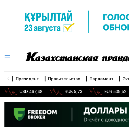
Президент
Правительство
Парламент
Эк
USD 467,48
RUB 5,73
EUR 539,52