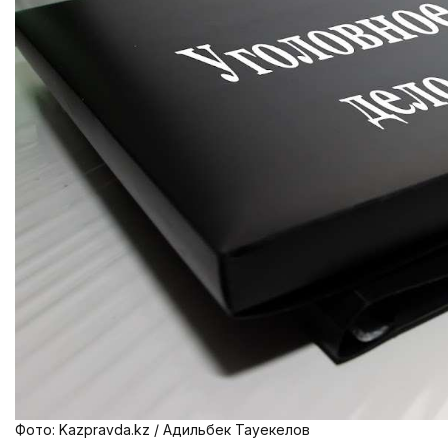
Фото: Kazpravda.kz / Адильбек Тауекелов