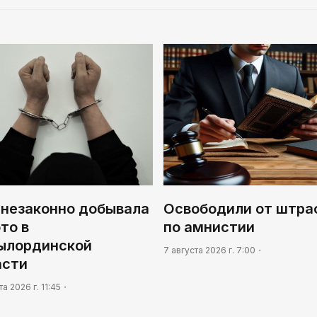
 незаконно добывала
Освободили от штра
то в
по амнистии
ылординской
7 августа 2026 г. 7:00
асти
та 2026 г. 11:45