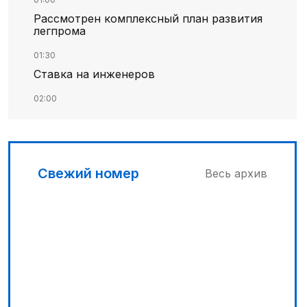
Рассмотрен комплексный план развития
легпрома
01:30
Ставка на инженеров
02:00
Цифровые проекты полиции
02:30
Программа модернизации – в действии
Свежий номер
Весь архив
04:30
Запущена программа по обучению
безработных женщин
03:00
Песни Абая – в сердцах молодежи
03:30
Наши школьники покоряют «Сириус»