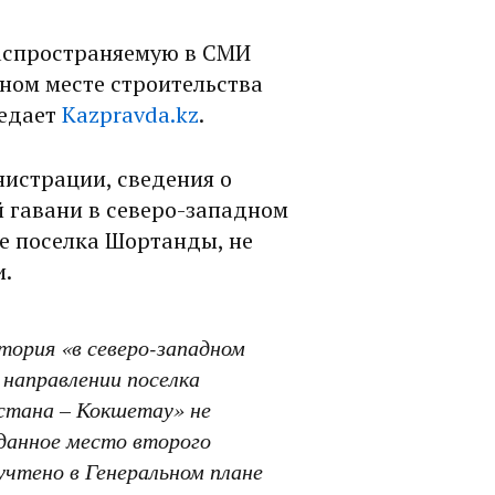
распространяемую в СМИ
ном месте строительства
редает
Kazpravda.kz
.
нистрации, сведения о
 гавани в северо-западном
е поселка Шортанды, не
и.
тория «в северо-западном
 направлении поселка
стана – Кокшетау» не
 данное место второго
чтено в Генеральном плане