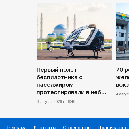
Первый полет
70 
беспилотника с
жел
пассажиром
вок
протестировали в неб…
4 авгус
6 августа 2026 г. 16:40
Реклама
Контакты
О редакции
Правила пер