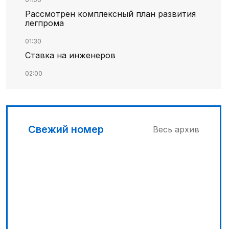
Рассмотрен комплексный план развития
легпрома
01:30
Ставка на инженеров
02:00
Цифровые проекты полиции
02:30
Программа модернизации – в действии
Свежий номер
Весь архив
04:30
Запущена программа по обучению
безработных женщин
03:00
Песни Абая – в сердцах молодежи
03:30
Наши школьники покоряют «Сириус»