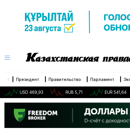
Президент
Правительство
Парламент
Эк
USD 469,93
RUB 5,71
EUR 541,64