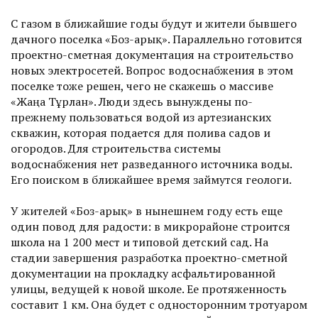
С газом в ближайшие годы будут и жители бывшего
дачного поселка «Боз-арық». Параллельно готовится
проектно-сметная документация на строительство
новых электросетей. Вопрос водоснабжения в этом
поселке тоже решен, чего не скажешь о массиве
«Жаңа Тұрлан». Люди здесь вынуж­дены по-
прежнему пользоваться водой из артезианских
скважин, которая подается для полива садов и
огородов. Для строительства системы
водоснабжения нет разведанного источника воды.
Его поиском в ближайшее время займутся геологи.
У жителей «Боз-арық» в нынешнем году есть еще
один повод для радости: в микрорайоне строится
школа на 1 200 мест и типовой детский сад. На
стадии завершения разработка проект­но-сметной
документации на прокладку асфальтированной
улицы, ведущей к новой школе. Ее протяженность
составит 1 ­км. Она будет с односторонним тротуаром