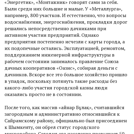
«Энергетик», «Монтажник» говорят сами за себя.
Были среди них большие и малые. У «Металлурга»,
например, 800 участков. И естественно, что вопросы
водоснабжения, энергоснабжения, прокладки дорог
решались непосредственно дачниками при
активном участии предприятий. Однако
предприятия постепенно исчезли с карты города, а
их подопечные остались. Эксплуатацией, ремонтом,
поддержанием инженерной инфраструктуры в
рабочем состоянии занималось правление Союза
дачных кооперативов «Оазис», собирая деньги с
дачников. Вскоре все это большое хозяйство пришло
в упадок, поскольку потянуть такие расходы без
какого-либо участия городской казны люди
оказались просто не в состоянии.
После того, как массив «Қайнар Бұлақ», считавшийся
загородным и административно относившийся к
Сайрамскому району, официально был присоединен
к Шымкенту, он обрел статус городского
микрорайона. Сегодня его население превышает 50