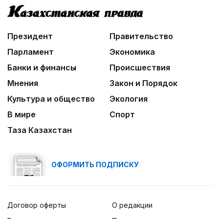
Нужен ли бумажный документ?
03:00
Идет по городу трамвай
Президент
Правительство
Парламент
Экономика
Банки и финансы
Происшествия
Мнения
Закон и Порядок
Культура и общество
Экология
В мире
Спорт
Таза Казахстан
ОФОРМИТЬ ПОДПИСКУ
Договор оферты
О редакции