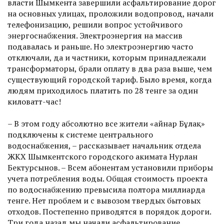
власти Шымкента завершили асфальтирование дорог
на основных улицах, проложили водопровод, начали
телефонизацию, решили вопрос устойчивого
энергоснабжения. Электроэнергия на массив
подавалась и раньше. Но электроэнергию часто
отключали, да и частники, которым принадлежали
трансформаторы, брали оплату в два раза выше, чем
существующий городской тариф. Было время, когда
людям приходилось платить по 28 тенге за один
киловатт-час!
– В этом году абсолютно все жители «Қайнар Бұлақ»
подключены к системе центрального
водоснабжения, – рассказывает начальник отдела
ЖКХ Шымкентского городского акимата Нурлан
Бектурсынов. – Всем абонентам установили приборы
учета потреб­ления воды. Общая стоимость проекта
по водоснабжению превысила полтора миллиарда
тенге. Нет проблем и с вывозом твердых бытовых
отходов. Постепенно приводятся в порядок дороги.
Три года назад мы начали асфальтирование