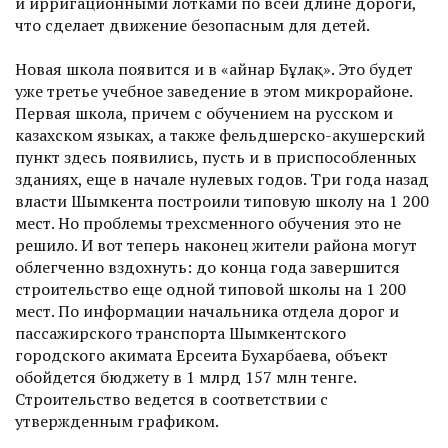
и ирригационными лотками по всей длине дороги,
что сделает движение безопас­ным для детей.
Новая школа появится и в «Қайнар Бұлақ». Это будет
уже третье учебное заведение в этом микрорайоне.
Первая школа, причем с обучением на русском и
казахском языках, а также фельд­шерско-акушерский
пункт здесь появились, пусть и в приспособ­ленных
зданиях, еще в начале нулевых годов. Три года назад
власти Шымкента построили типовую школу на 1 200
мест. Но проблемы трехсменного обучения это не
решило. И вот теперь наконец жители района могут
облегченно вздохнуть: до конца года завершится
строительство еще одной типовой школы на 1 200
мест. По информации начальника отдела дорог и
пассажирского транспорта Шымкентского
городского акимата Ерсеита Бухарбаева, объект
обойдется бюджету в 1 млрд 157 млн тенге.
Строительство ведется в соответствии с
утвержденным графиком.