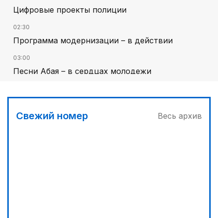
Цифровые проекты полиции
02:30
Программа модернизации – в действии
03:00
Песни Абая – в сердцах молодежи
00:30
От увлечения – к мечте
Свежий номер
Весь архив
01:36
Тюркский культурный код в произведениях
Батухана Баймена
02:00
Аль-Фараби: городская среда и субъектность
человека
00:00
Гостья на кирпичной стене