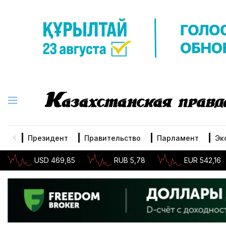
Президент
Правительство
Парламент
Эк
USD 469,85
RUB 5,78
EUR 542,16