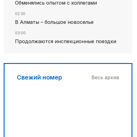
Обменялись опытом с коллегами
02:30
В Алматы – большое новоселье
03:00
Продолжаются инспекционные поездки
00:30
Господдержка доступна для всех
04:30
Свежий номер
Весь архив
Наш десант на Dota 2, Phygital Football и
Phygital Shooter
03:30
Буря на востоке
05:00
Вычислен последний фигурант
«титанового» дела