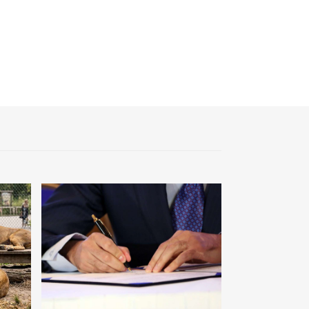
Почти 3 млрд тенге из возвращенных
активов выделили на водоснабжение сел в
СКО
09:54
«Человек-паук 4: Новый день» стал самым
кассовым фильмом 2026 года
09:20
Леонардо Ди Каприо и глава Amazon
анонсировали совместный проект