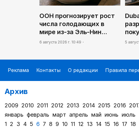
ООН прогнозирует рост
Duba
числа голодающих в
раз
мире из-за Эль-Нин…
пок
6 августа 2026 г. 10:49
5 авгус
Реклама
Контакты
О редакции
Правила пер
Архив
2009
2010
2011
2012
2013
2014
2015
2016
201
январь
февраль
март
апрель
май
июнь
июль
1
2
3
4
5
6
7
8
9
10
11
12
13
14
15
16
17
18