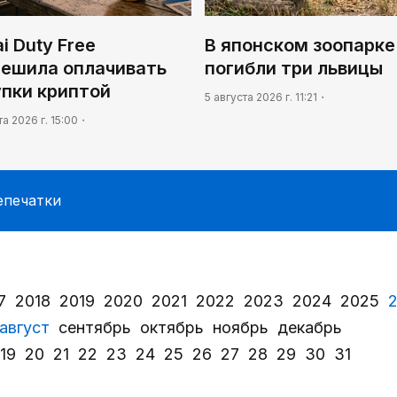
i Duty Free
В японском зоопарке
решила оплачивать
погибли три львицы
упки криптой
5 августа 2026 г. 11:21
та 2026 г. 15:00
епечатки
7
2018
2019
2020
2021
2022
2023
2024
2025
август
сентябрь
октябрь
ноябрь
декабрь
19
20
21
22
23
24
25
26
27
28
29
30
31