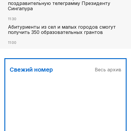
поздравительную телеграмму Президенту
Сингапура
11:30
Абитуриенты из сел и малых городов смогут
получить 350 образовательных грантов
11:00
«Алтай Өскемен» упустил победу над
«Кызылжаром» на последних минутах
12:05
Свежий номер
Весь архив
МЧС запустило новые станции мониторинга
селевой опасности под Алматы
12:45
Три лесных пожара потушили за сутки в
Казахстане
13:10
Без барьеров в жизнь и политику: ОСДП подвела
итоги «Kazakhstan Inclusive Forum 2026»