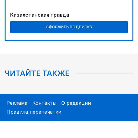
14:07
Казахстанская правда
Зарплаты, жилье и меньше отчетов: НПК
представила предложения для медиков
ОФОРМИТЬ ПОДПИСКУ
ЧИТАЙТЕ ТАКЖЕ
Реклама
Контакты
О редакции
Правила перепечатки