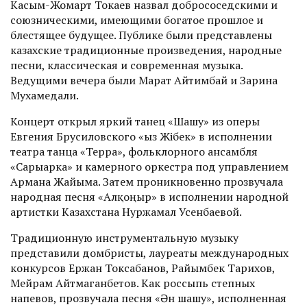
Касым-Жомарт Токаев назвал добрососедскими и
союзническими, имеющими богатое прошлое и
блестящее будущее. Публике были представлены
казахские традиционные произведения, народные
пес­ни, классическая и современная музыка.
Ведущими вечера были Марат Айтимбай и Зарина
Мухамедали.
Концерт открыл яркий танец «Шашу» из оперы
Евгения Брусиловского «Қыз Жібек» в исполнении
театра танца «Терра», фольклорного ансамбля
«Сарыарка» и камерного оркестра под управлением
Армана Жайыма. Затем проникновенно прозвучала
народная песня «Алқоңыр» в исполнении народной
артистки Казахстана Нуржамал Усенбае­вой.
Традиционную инструментальную музыку
представили домбрис­ты, лауреаты международных
конкурсов Ержан Токсабанов, Райымбек Тарихов,
Мейрам Айтмаганбетов. Как россыпь степных
напевов, прозвучала песня «Ән шашу», исполненная