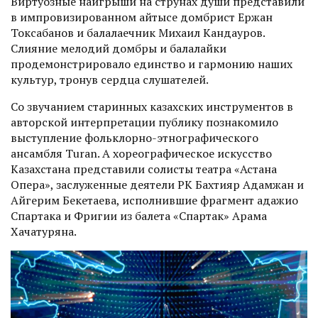
Виртуозные наигрыши на струнах души представили
в импровизированном айтысе домбрист Ержан
Токсабанов и балалаечник Михаил Кандауров.
Слияние мелодий домбры и балалайки
продемонстрировало единство и гармонию наших
культур, тронув сердца слушателей.
Со звучанием старинных казахских инструментов в
авторской интерпретации публику познакомило
выступление фольклорно-этнографического
ансамбля Turan. А хореографическое искусство
Казахстана представили солисты театра «Астана
Опера», заслуженные деятели РК Бахтияр Адамжан и
Айгерим Бекетаева, исполнившие фрагмент адажио
Спартака и Фригии из балета «Спартак» Арама
Хачатуряна.