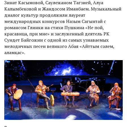
Зинат Касымовой, Саулежаном Тагзией, Алуа
Калымбековой и Жандосом Иманбаем. Музыкальный
диалог культур продолжили лауреат
международных конкурсов Назым Сагынтай с
романсом Глинки на стихи Пушкина «Не пой,
красавица, при мне» и заслуженный деятель РК
Сундет Байгожин с одной из самых узнаваемых
мелодичных песен великого Абая «Айттым сәлем,
Қаламқас».