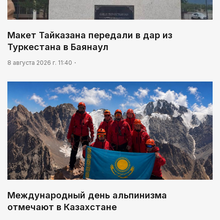
Человекоцентричность в действии
03:04
Макет Тайказана передали в дар из
Мой Абай
Туркестана в Баянаул
8 августа 2026 г. 11:40
Международный день альпинизма
отмечают в Казахстане