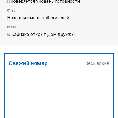
Проверяется уровень готовности
01:30
Названы имена победителей
02:30
В Карнаке открыт Дом дружбы
02:00
Искусственный интеллект – в школьной
программе
Свежий номер
Весь архив
03:30
Сделать город комфортным
04:00
Дополнительный источник энергии
00:45
Его стихия – ледники, снег и горные реки
04:33