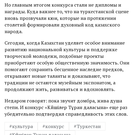
Но главным итогом конкурса стали не дипломы и
награды. Куда важнее то, что на туркестанской сцене
вновь прозвучали кюи, которые на протяжении
столетий формировали духовный код казахского
народа.
Сегодня, когда Казахстан уделяет особое внимание
развитию национальной культуры и поддержке
творческой молодежи, подобные проекты
приобретают особую общественную значимость. Они
помогают сохранить бесценное наследие предков,
открывают­ новые таланты и доказывают, что
традиции не остаются музейным экс­понатом, а
продолжают жить, развиваться и вдохновлять.
Недаром говорят: пока звучит домбра, жива душа
степи. И конкурс «Күйшілер Тұран даласына» еще раз
убедительно подтвердил справедливость этих слов.
#культура
#конкурс
#Туркестан
#Күйшілер Тұран даласына