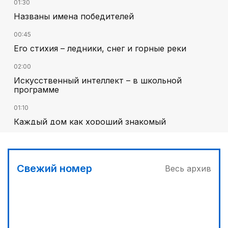
01:30
Названы имена победителей
00:45
Его стихия – ледники, снег и горные реки
02:00
Искусственный интеллект – в школьной
программе
01:10
Каждый дом как хороший знакомый
01:40
Национальный поэт мирового масштаба
Свежий номер
Весь архив
02:30
В Карнаке открыт Дом дружбы