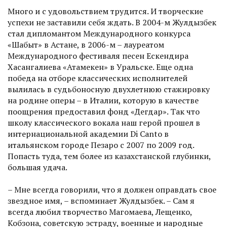
Много и с удовольствием трудится. И творческие
успехи не заставили себя ждать. В 2004-м Жулдызбек
стал дипломантом Международного конкурса
«Шабыт» в Астане, в 2006-м – лауреатом
Международного фестиваля песен Ескендира
Хасангалие­ва «Атамекен» в Уральске. Еще одна
победа на отборе классических исполнителей
вылилась в судьбоносную двухлетнюю стажировку
на родине оперы – в Италии, которую в качестве
поощрения предоставил фонд «Дегдар». Так что
школу классического вокала наш герой прошел в
интернациональной академии Di Canto в
итальянском городе Пезаро с 2007 по 2009 год.
Попасть туда, тем более из казахстанской глубинки,
большая удача.
– Мне всегда говорили, что я должен оправдать свое
звездное имя, – вспоминает Жулдызбек. – Сам я
всегда любил творчество Магомае­ва, Лещенко,
Кобзона, советскую эстраду, военные и народные