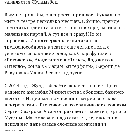
удивляется Жулдызбек.
Выучить роль было непросто, пришлось буквально
жить в театре несколько месяцев. Обычно, прежде
чем стать солистом, артис­ты поют в хоре, начинают с
маленьких партий. А тут все и сразу! Но он
справился. И подтверждал свой талант и
трудоспособность в театре еще четыре года, с
успехом сыграв такие роли, как Спарафучиле в
«Риголетто», Анджелотти в «Тоске», Лодовико в
«Отелло», бонза в «Мадам Баттерфляй», Жеронт де
Равуара в «Манон Леско» и другие.
С 2014 года Жулдызбек Утешкалиев – солист Цент­
рального ансамбля Министерства обороны, базирую­
щегося в Национальном военно-патриотическом
центре Астаны. Его голос часто сравнивают с голосом
Сергея Захарова. А сам он равняется на легендарного
Муслима Магомаева и, надо сказать, великолепно
исполняет даже самые сложные композиции
маэстро.