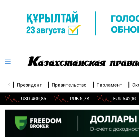
Президент
Правительство
Парламент
Эк
USD 469,85
RUB 5,78
EUR 542,16