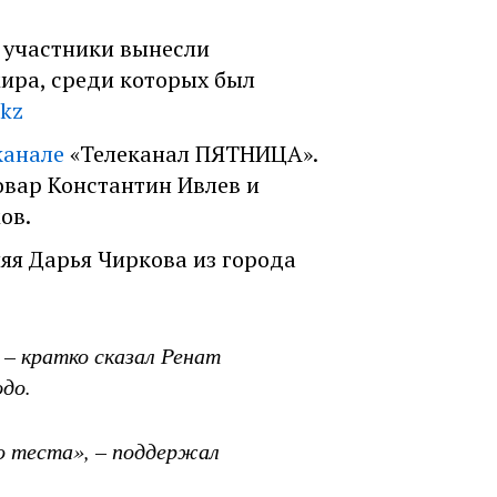
 участники вынесли
ира, среди которых был
.kz
канале
«Телеканал ПЯТНИЦА».
овар Константин Ивлев и
ов.
яя Дарья Чиркова из города
 – кратко сказал Ренат
юдо.
го теста», – поддержал