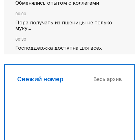
Обменялись опытом с коллегами
00:00
Пора получать из пшеницы не только
муку...
00:30
Господдержка доступна для всех
02:30
В Алматы – большое новоселье
Свежий номер
Весь архив
03:00
Продолжаются инспекционные поездки
03:30
Буря на востоке
02:00
Требования к профессионализму
повышаются