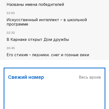
Названы имена победителей
02:00
Искусственный интеллект – в школьной
программе
02:30
В Карнаке открыт Дом дружбы
00:45
Его стихия – ледники, снег и горные реки
03:00
Челлендж в Вооруженных силах
Свежий номер
Весь архив
01:10
Каждый дом как хороший знакомый
01:40
Национальный поэт мирового масштаба