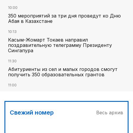
10:00
350 мероприятий за три дня проведут ко Дню
Абая в Казахстане
10:13
Касым-Жомарт Токаев направил
поздравительную телеграмму Президенту
Сингапура
11:30
Абитуриенты из сел и малых городов смогут
получить 350 образовательных грантов
11:00
«Алтай Өскемен» упустил победу над
«Кызылжаром» на последних минутах
12:05
Свежий номер
Весь архив
МЧС запустило новые станции мониторинга
селевой опасности под Алматы