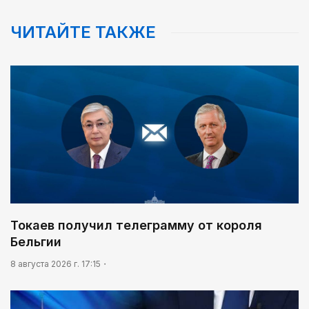
Познавательно и безопасно
ЧИТАЙТЕ ТАКЖЕ
01:10
Каждый дом как хороший знакомый
07:00
В столице реализуется проект «Школа
национального ремесла»
05:00
Легендарная велогонка
03:30
Человекоцентричность в действии
03:04
Токаев получил телеграмму от короля
Мой Абай
Бельгии
8 августа 2026 г. 17:15