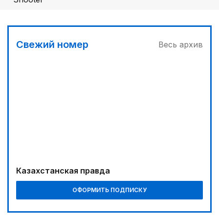
05:00
Вычислен последний фигурант «титанового»
дела
Свежий номер
Весь архив
03:00
Продолжаются инспекционные поездки
04:00
Ждем успеха в Туркестане
03:30
Буря на востоке
00:30
Господдержка доступна для всех
Казахстанская правда
05:30
ОФОРМИТЬ ПОДПИСКУ
Каникулы в седле
06:00