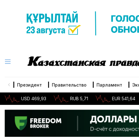
Президент
Правительство
Парламент
Эк
USD 469,93
RUB 5,71
EUR 541,64