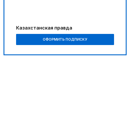
Путь к решающим матчам
05:30
Поэт вдохновляет художников
Казахстанская правда
06:30
ОФОРМИТЬ ПОДПИСКУ
Библиотеки на новый лад
06:00
Познавательно и безопасно
01:10
Каждый дом как хороший знакомый
07:00
В столице реализуется проект «Школа
национального ремесла»
05:00
Легендарная велогонка