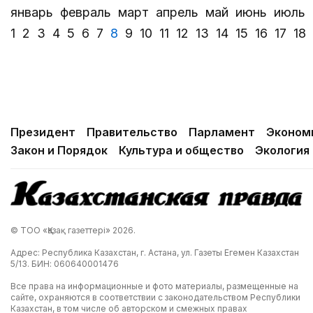
январь
февраль
март
апрель
май
июнь
июль
1
2
3
4
5
6
7
8
9
10
11
12
13
14
15
16
17
18
Президент
Правительство
Парламент
Эконом
Закон и Порядок
Культура и общество
Экология
© ТОО «Қазақ газеттері» 2026.
Адрес: Республика Казахстан, г. Астана, ул. Газеты Егемен Казахстан
5/13. БИН: 060640001476
Все права на информационные и фото материалы, размещенные на
сайте, охраняются в соответствии с законодательством Республики
Казахстан, в том числе об авторском и смежных правах