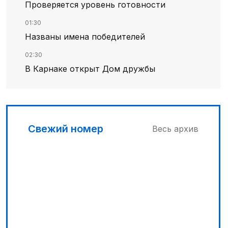
Проверяется уровень готовности
01:30
Названы имена победителей
02:30
В Карнаке открыт Дом дружбы
02:00
Искусственный интеллект – в школьной
программе
Свежий номер
Весь архив
04:00
Дополнительный источник энергии
03:30
Сделать город комфортным
00:45
Его стихия – ледники, снег и горные реки
04:33