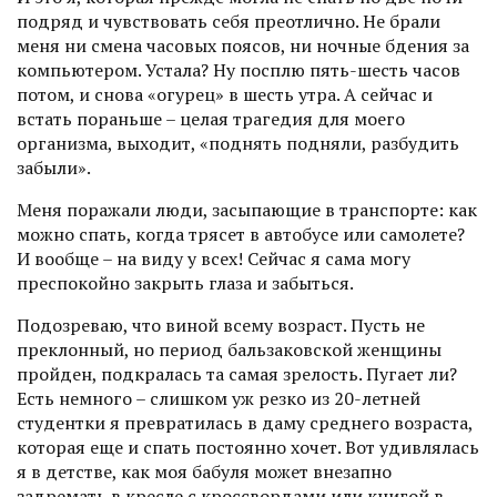
подряд и чувствовать себя преотлично. Не брали
меня ни смена часовых поясов, ни ночные бдения за
компьютером. Устала? Ну посплю пять-шесть часов
потом, и снова «огурец» в шесть утра. А сейчас и
встать пораньше – целая трагедия для мое­го
организма, выходит, «поднять подняли, разбудить
забыли».
Меня поражали люди, засыпаю­щие в транспорте: как
можно спать, когда трясет в автобусе или самолете?
И вообще – на виду у всех! Сейчас я сама могу
преспокойно закрыть глаза и забыться.
Подозреваю, что виной всему возраст. Пусть не
преклонный, но период бальзаковской женщины
пройден, подкралась та самая зрелость. Пугает ли?
Есть немного – слишком уж резко из 20-летней
студентки я превратилась в даму среднего возраста,
которая еще и спать постоянно хочет. Вот удивлялась
я в детстве, как моя бабуля может внезапно
задремать в крес­ле с кроссвордами или книгой в