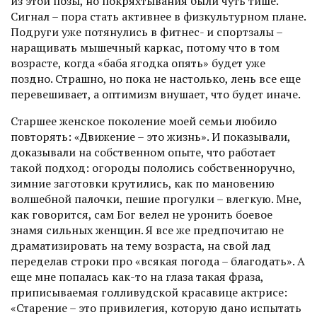
из этой позы, но покряхтывания были чуть тише.
Сигнал – пора стать активнее в физкультурном плане.
Подруги уже потянулись в фитнес- и спортзалы –
наращивать мышечный каркас, потому что в том
возрасте, когда «баба ягодка опять» будет уже
поздно. Страшно, но пока не настолько, лень все еще
перевешивает, а оптимизм внушает, что будет иначе.
Старшее женское поколение моей семьи любило
повторять: «Движение – это жизнь». И показывали,
доказывали на собственном опыте, что работает
такой подход: огороды пололись собственноручно,
зимние заготовки крутились, как по мановению
волшебной палочки, пешие прогулки – влегкую. Мне,
как говорится, сам Бог велел не уронить боевое
знамя сильных женщин. Я все же предпочитаю не
драматизировать на тему возраста, на свой лад
переделав строки про «всякая погода – благодать». А
еще мне попалась как-то на глаза такая фраза,
приписываемая голливудской красавице актрисе:
«Старение – это привилегия, которую дано испытать