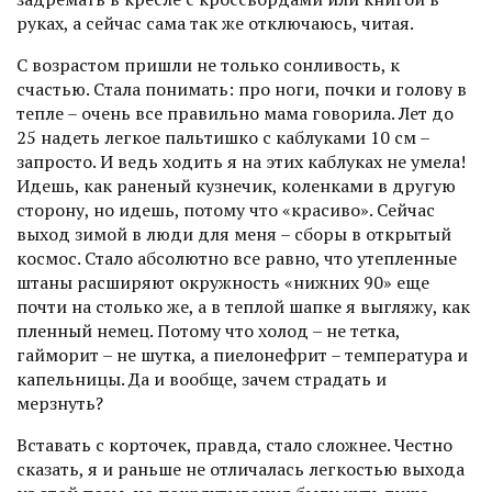
руках, а сейчас сама так же отключаюсь, читая.
С возрастом пришли не только сонливость, к
счастью. Стала понимать: про ноги, почки и голову в
тепле – очень все правильно мама говорила. Лет до
25 надеть легкое пальтишко с каблуками 10 см –
запросто. И ведь ходить я на этих каблуках не умела!
Идешь, как раненый кузнечик, коленками в другую
сторону, но идешь, потому что «красиво». Сейчас
выход зимой в люди для меня – сборы в открытый
космос. Стало абсолютно все равно, что утепленные
штаны расширяют окружность «нижних 90» еще
почти на столько же, а в теплой шапке я выгляжу, как
пленный немец. Потому что холод – не тетка,
гайморит – не шутка, а пиелонефрит – температура и
капельницы. Да и вообще, зачем страдать и
мерзнуть?
Вставать с корточек, правда, стало сложнее. Честно
сказать, я и раньше не отличалась легкостью выхода