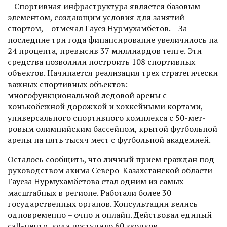
– Спортивная инфраструктура является базовым
элементом, соз­дающим условия для занятий
спортом, – отмечал Гауез Нурмухамбетов. – За
последние три года финансирование увеличилось на
24 процента, превысив 37 миллиардов тенге. Эти
средства позволили построить 108 спортивных
объектов. Начинается реализация трех стратегически
важных спортивных объектов:
многофункциональной ледовой арены с
конькобежной дорожкой и хоккейными кортами,
универсального спортивного комплекса с 50-мет­
ровым олимпийским бассейном, крытой футбольной
арены на пять тысяч мест с футбольной академией.
Осталось сообщить, что личный прием граждан под
руководством акима Северо-Казахстанской области
Гауеза Нурмухамбетова стал одним из самых
масштабных в регионе. Работали более 30
государственных органов. Консультации велись
одно­временно – очно и онлайн. Действовал единый
call-центр, куда поступило 60 звонков.