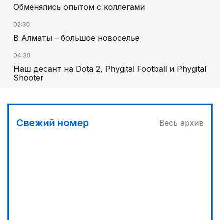
Обменялись опытом с коллегами
02:30
В Алматы – большое новоселье
04:30
Наш десант на Dota 2, Phygital Football и Phygital
Shooter
05:00
Вычислен последний фигурант «титанового»
дела
Свежий номер
Весь архив
03:00
Продолжаются инспекционные поездки
04:00
Ждем успеха в Туркестане
03:30
Буря на востоке