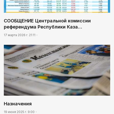
анонсировали совместный проект
08:46
Почти 3 млрд тенге из возвращенных активов
СООБЩЕНИЕ Центральной комиссии
выделили на водоснабжение сел в СКО
референдума Республики Каза…
09:54
17 марта 2026 г. 21:11
«Человек-паук 4: Новый день» стал самым
кассовым фильмом 2026 года
Назначения
19 июня 2025 г. 9:00