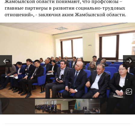
Жамбылской области понимают, что профсоюзы –
главные партнеры в развитии социально-трудовых
отношений», - заключил аким Жамбылской области.
Пред.
Сл