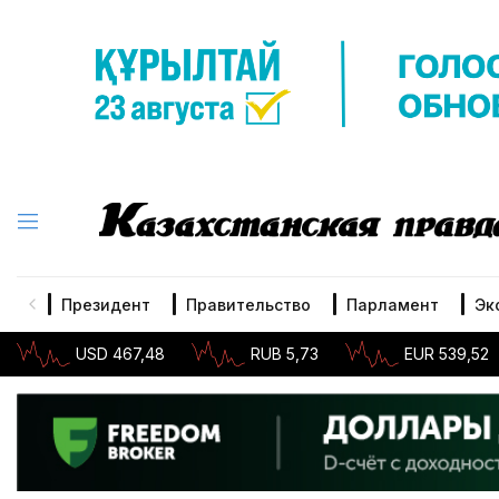
Президент
Правительство
Парламент
Эк
USD 467,48
RUB 5,73
EUR 539,52