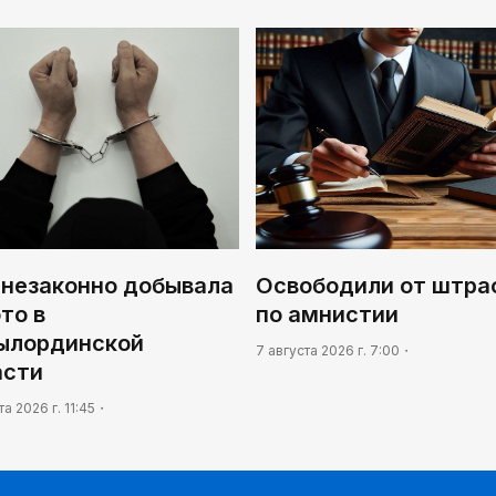
 незаконно добывала
Освободили от штра
то в
по амнистии
ылординской
7 августа 2026 г. 7:00
асти
та 2026 г. 11:45