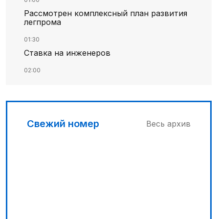
Рассмотрен комплексный план развития
легпрома
01:30
Ставка на инженеров
02:00
Цифровые проекты полиции
02:30
Программа модернизации – в действии
Свежий номер
Весь архив
04:30
Запущена программа по обучению
безработных женщин
03:00
Песни Абая – в сердцах молодежи
03:30
Наши школьники покоряют «Сириус»