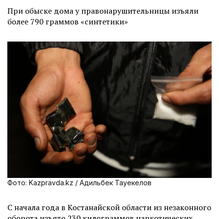
При обыске дома у правонарушительницы изъяли
более 790 граммов «синтетики»
Фото: Kazpravda.kz / Адильбек Тауекелов
С начала года в Костанайской области из незаконного
оборота изъято 230 килограммов наркотических