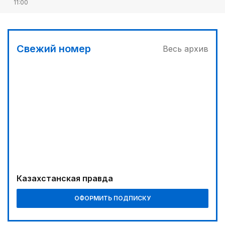
11:00
«Алтай Өскемен» упустил победу над
«Кызылжаром» на последних минутах
12:05
Свежий номер
Весь архив
МЧС запустило новые станции мониторинга
селевой опасности под Алматы
12:45
Три лесных пожара потушили за сутки в
Казахстане
Казахстанская правда
ОФОРМИТЬ ПОДПИСКУ