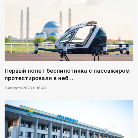
04:00
Обеспечить транспарентность процесса
02:30
Не хочется уезжать
05:00
«Шить» будущее своими руками
03:00
Идет по городу трамвай
Первый полет беспилотника с пассажиром
протестировали в неб…
03:30
Нужен ли бумажный документ?
6 августа 2026 г. 16:40