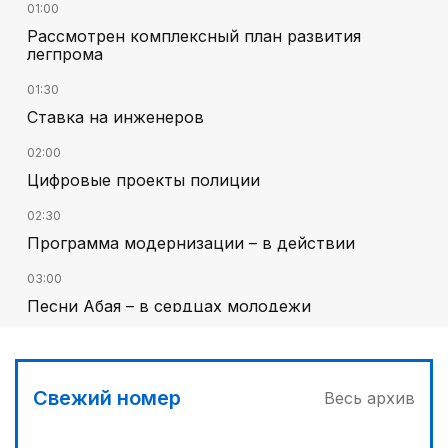
01:00
Рассмотрен комплексный план развития
легпрома
01:30
Ставка на инженеров
02:00
Цифровые проекты полиции
02:30
Программа модернизации – в действии
03:00
Песни Абая – в сердцах молодежи
00:30
От увлечения – к мечте
Свежий номер
Весь архив
02:00
Аль-Фараби: городская среда и субъектность