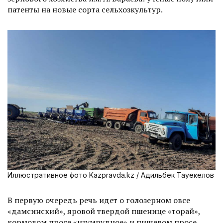
патенты на новые сорта сельхозкультур.
Иллюстративное фото Kazpravda.kz / Адильбек Тауекелов
В первую очередь речь идет о голозерном овсе
«дамсинский», яровой твердой пшенице «торғай»,
кормовом просе «изумрудное» и пищевом просе