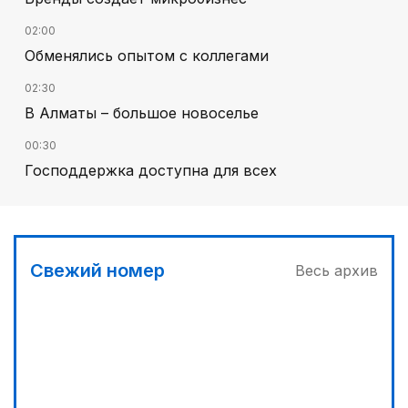
02:00
Обменялись опытом с коллегами
02:30
В Алматы – большое новоселье
00:30
Господдержка доступна для всех
03:00
Продолжаются инспекционные поездки
03:30
Свежий номер
Весь архив
Буря на востоке
04:00
Ждем успеха в Туркестане
05:00
Вычислен последний фигурант «титанового»