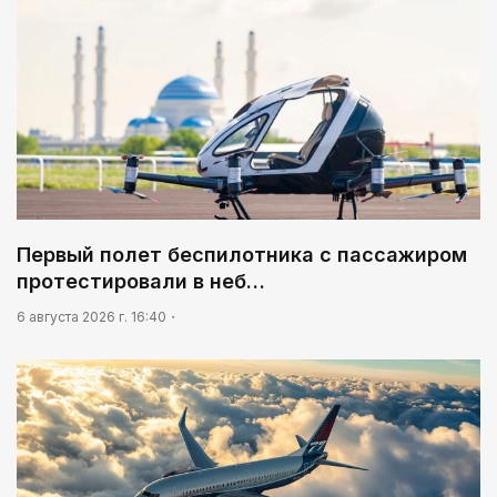
01:12
Жизнь за окном
05:00
«Шить» будущее своими руками
02:30
Не хочется уезжать
03:30
Нужен ли бумажный документ?
Первый полет беспилотника с пассажиром
протестировали в неб…
03:00
Идет по городу трамвай
6 августа 2026 г. 16:40