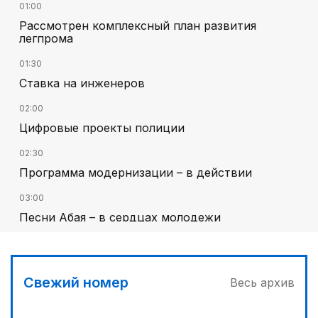
01:00
Рассмотрен комплексный план развития
легпрома
01:30
Ставка на инженеров
02:00
Цифровые проекты полиции
02:30
Программа модернизации – в действии
03:00
Песни Абая – в сердцах молодежи
00:00
Гостья на кирпичной стене
Свежий номер
Весь архив
03:30
Наши школьники покоряют «Сириус»