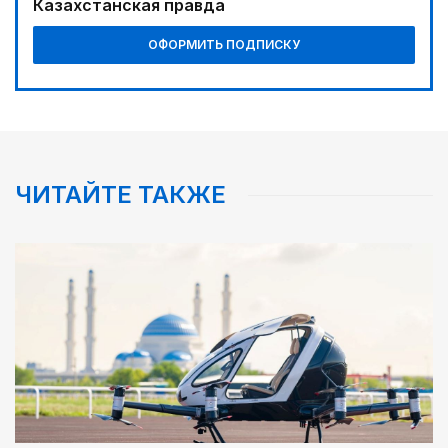
Казахстанская правда
05:30
ОФОРМИТЬ ПОДПИСКУ
Каникулы в седле
06:00
Золото, рожденное трудом
00:00
Пора получать из пшеницы не только муку...
ЧИТАЙТЕ ТАКЖЕ
08:18
Предвыборные теледебаты на Седьмом канале –
итоги онлайн-голосования
02:00
Требования к профессионализму повышаются
08:46
Почти 3 млрд тенге из возвращенных активов
выделили на водоснабжение сел в СКО
09:20