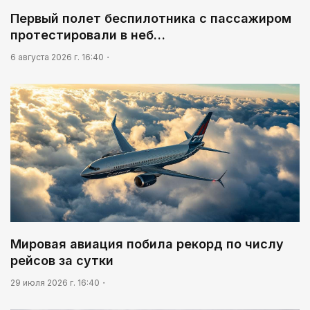
Леонардо Ди Каприо и глава Amazon
Первый полет беспилотника с пассажиром
анонсировали совместный проект
протестировали в неб…
09:54
6 августа 2026 г. 16:40
«Человек-паук 4: Новый день» стал самым
кассовым фильмом 2026 года
Мировая авиация побила рекорд по числу
рейсов за сутки
29 июля 2026 г. 16:40