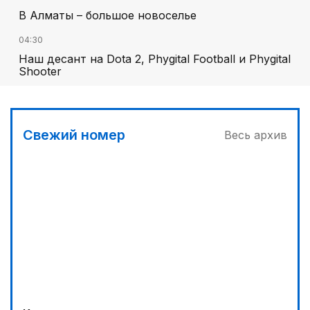
В Алматы – большое новоселье
04:30
Наш десант на Dota 2, Phygital Football и Phygital
Shooter
03:00
Продолжаются инспекционные поездки
Свежий номер
Весь архив
05:00
Вычислен последний фигурант «титанового»
дела
03:30
Буря на востоке
00:30
Господдержка доступна для всех
04:00
Ждем успеха в Туркестане