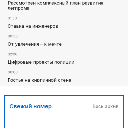
Рассмотрен комплексный план развития
легпрома
01:30
Ставка на инженеров
00:30
От увлечения – к мечте
02:00
Цифровые проекты полиции
00:00
Гостья на кирпичной стене
01:12
Жизнь за окном
Свежий номер
Весь архив
01:36
Тюркский культурный код в произведениях
Батухана Баймена