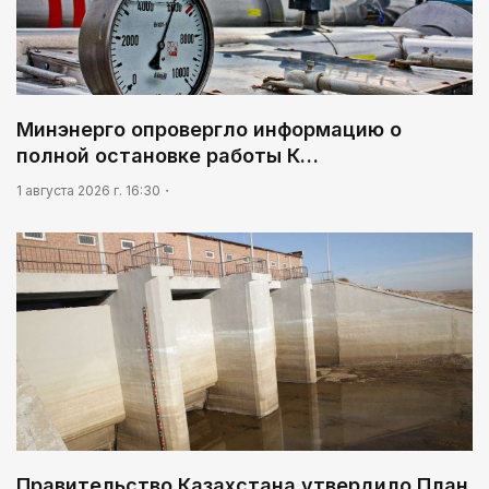
На службе Отечеству и народу
01:12
Жизнь за окном
02:30
Минэнерго опровергло информацию о
Не хочется уезжать
полной остановке работы К…
03:30
1 августа 2026 г. 16:30
Нужен ли бумажный документ?
Правительство Казахстана утвердило План