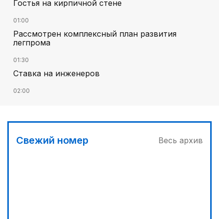
Гостья на кирпичной стене
01:00
Рассмотрен комплексный план развития
легпрома
01:30
Ставка на инженеров
02:00
Цифровые проекты полиции
02:30
Программа модернизации – в действии
Свежий номер
Весь архив
04:30
Запущена программа по обучению безработных
женщин
03:00
Песни Абая – в сердцах молодежи