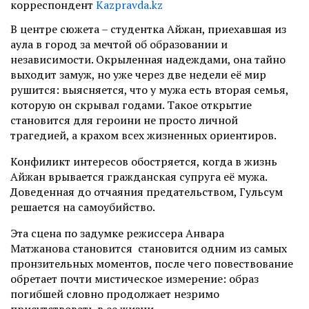
корреспондент
Kazpravda.kz
В центре сюжета
–
студентка Айжан, приехавшая из
аула в город за мечтой об образовании и
независимости. Окрыленная надеждами, она тайно
выходит замуж, но уже через две недели её мир
рушится: выясняется, что у мужа есть вторая семья,
которую он скрывал годами. Такое открытие
становится для героини не просто личной
трагедией, а крахом всех жизненных ориентиров.
Конфиликт интересов обостряется, когда в жизнь
Айжан врывается
гражданская супруга её мужа.
Доведенная до отчаяния предательством, Гульсум
решается на самоубийство.
Эта сцена по задумке режиссера Анвара
Матжанова становится становится одним из самых
пронзительных моментов, после чего повествование
обретает почти мистическое измерение: образ
погибшей словно продолжает незримо
присутствовать в ее жизни.