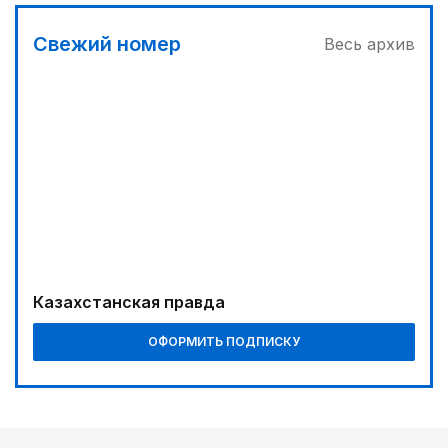
12:05
Свежий номер
Весь архив
МЧС запустило новые станции мониторинга
селевой опасности под Алматы
12:45
Три лесных пожара потушили за сутки в
Казахстане
13:10
Без барьеров в жизнь и политику: ОСДП подвела
итоги «Kazakhstan Inclusive Forum 2026»
Казахстанская правда
ОФОРМИТЬ ПОДПИСКУ