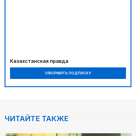
Буря на востоке
02:00
Требования к профессионализму повышаются
04:00
Ждем успеха в Туркестане
04:30
Казахстанская правда
Наш десант на Dota 2, Phygital Football и Phygital
Shooter
ОФОРМИТЬ ПОДПИСКУ
05:00
Вычислен последний фигурант «титанового»
дела
ЧИТАЙТЕ ТАКЖЕ