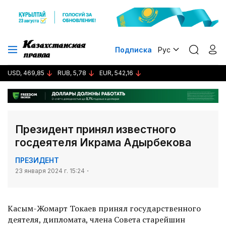
Подписка
Рус
USD, 469,85
RUB, 5,78
EUR, 542,16
Президент принял известного
госдеятеля Икрама Адырбекова
ПРЕЗИДЕНТ
23 января 2024 г. 15:24
Касым-Жомарт Токаев принял государственного
деятеля, дипломата, члена Совета старейшин