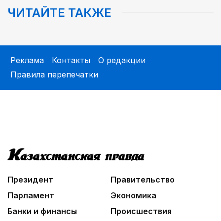
ЧИТАЙТЕ ТАКЖЕ
05:00
Легендарная велогонка
06:30
Библиотеки на новый лад
Реклама
Контакты
О редакции
Правила перепечатки
03:30
Человекоцентричность в действии
07:00
В столице реализуется проект «Школа
национального ремесла»
03:04
Мой Абай
Президент
Правительство
Парламент
Экономика
Банки и финансы
Происшествия