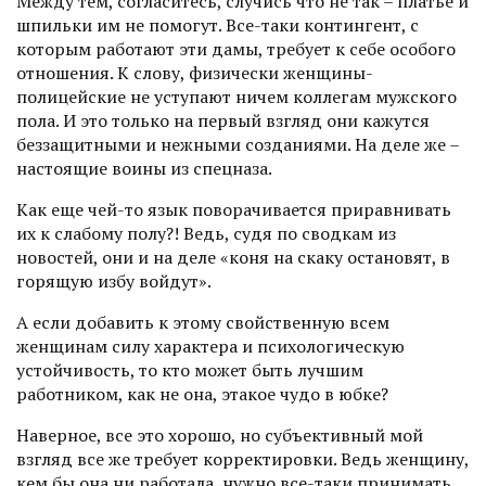
Между тем, согласитесь, случись что не так – платье и
шпильки им не помогут. Все-таки контингент, с
которым работают эти дамы, требует к себе особого
отношения. К слову, физически женщины-
полицейские не уступают ничем коллегам мужского
пола. И это только на первый взгляд они кажутся
беззащитными и нежными созданиями. На деле же –
настоящие воины из спецназа.
Как еще чей-то язык поворачивается приравнивать
их к слабому полу?! Ведь, судя по сводкам из
новостей, они и на деле «коня на скаку остановят, в
горящую избу войдут».
А если добавить к этому свойственную всем
женщинам силу характера и психологическую
устойчивость, то кто может быть лучшим
работником, как не она, этакое чудо в юбке?
Наверное, все это хорошо, но субъективный мой
взгляд все же требует корректировки. Ведь женщину,
кем бы она ни работала, нужно все-таки принимать