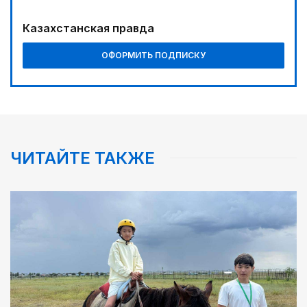
Господдержка доступна для всех
Казахстанская правда
05:30
ОФОРМИТЬ ПОДПИСКУ
Каникулы в седле
06:00
Золото, рожденное трудом
00:00
Пора получать из пшеницы не только муку...
ЧИТАЙТЕ ТАКЖЕ
08:18
Предвыборные теледебаты на Седьмом канале –
итоги онлайн-голосования
02:00
Требования к профессионализму повышаются
08:46
Почти 3 млрд тенге из возвращенных активов
выделили на водоснабжение сел в СКО