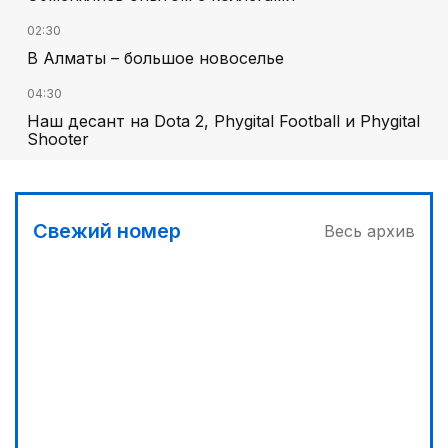
02:30
В Алматы – большое новоселье
04:30
Наш десант на Dota 2, Phygital Football и Phygital
Shooter
05:00
Вычислен последний фигурант «титанового»
дела
Свежий номер
Весь архив
03:00
Продолжаются инспекционные поездки
03:30
Буря на востоке
04:00
Ждем успеха в Туркестане
00:30