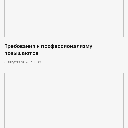
Требования к профессионализму повышаются
09:20
Леонардо Ди Каприо и глава Amazon
анонсировали совместный проект
08:46
Почти 3 млрд тенге из возвращенных активов
Требования к профессионализму
выделили на водоснабжение сел в СКО
повышаются
09:54
6 августа 2026 г. 2:00
«Человек-паук 4: Новый день» стал самым
кассовым фильмом 2026 года