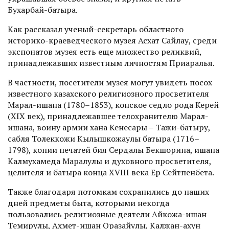
Бухарбай-батыра.
Как рассказал ученый-секретарь областного
историко-краеведческого музея Асхат Сайлау, среди
экспонатов музея есть еще множество реликвий,
принадлежавших известным личностям Приаралья.
В частности, посетители музея могут увидеть посох
известного казахского религиозного просветителя
Марал-ишана (1780–1853), конское седло рода Керей
(XIX век), принадлежавшее телохранителю Марал-
ишана, воину армии хана Кенесары – Тажи-батыру,
сабля Толеккожи Кылышкожаулы батыра (1716–
1798), копии печатей бия Сердалы Бекшорина, ишана
Калмухамеда Маралулы и духовного просветителя,
целителя и батыра конца XVIII века Ер Сейтпенбета.
Также благодаря потомкам сохранились до наших
дней предметы быта, которыми некогда
пользовались религиозные деятели Айкожа-ишан
Темир­улы, Ахмет-ишан Оразайулы, Калжан-ахун