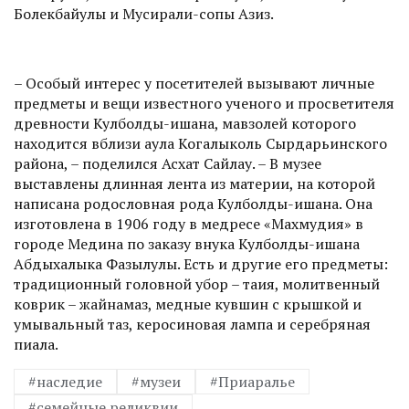
Болекбайулы и Мусирали-сопы Азиз.
– Особый интерес у посетителей вызывают личные
предметы и вещи известного ученого и просветителя
древности Кулболды-ишана, мавзолей которого
находится вблизи аула Когалыколь Сырдарьинского
района, – поделился Асхат Сайлау. – В музее
выставлены длинная лента из материи, на которой
написана родословная рода Кулболды-ишана. Она
изготовлена в 1906 году в медресе «Махмудия» в
городе Медина по заказу внука Кулболды-ишана
Абдыхалыка Фазылулы. Есть и другие его предметы:
традиционный головной убор – тақия, молитвенный
коврик – жайнамаз, медные кувшин с крышкой и
умывальный таз, керосиновая лампа и серебряная
пиала.
#наследие
#музеи
#Приаралье
#семейные реликвии