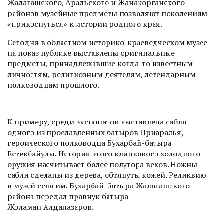
Жалагашского, Аральского и Жанакорганского
районов музейные предметы позволяют поколениям
«прикоснуться» к истории родного края.
Сегодня в областном историко-краеведческом музее
на показ публике выставлены оригинальные
предметы, принадлежавшие когда-то известным
личностям, религиозным деятелям, легендарным
полководцам прошлого.
К примеру, среди экспонатов выставлена сабля
одного из прославленных батыров При­аралья,
героического полководца Бухарбай-батыра
Естекбайулы. История этого клинкового холодного
оружия насчитывает более полутора веков. Ножны
саб­ли сделаны из дерева, обтянуты кожей. Реликвию
в музей села им. Бухарбай-батыра Жалагашского
района передал правнук батыра
Жоламан Алданазаров.