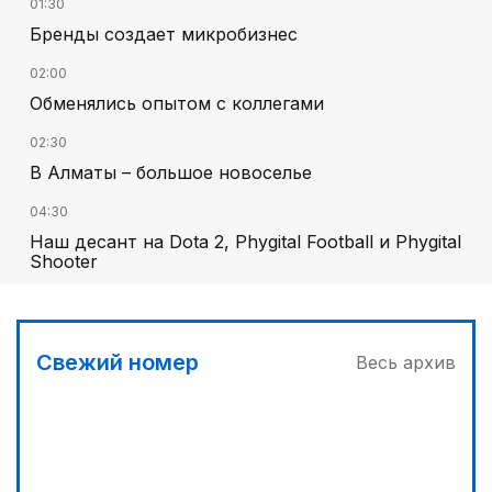
01:30
Бренды создает микробизнес
02:00
Обменялись опытом с коллегами
02:30
В Алматы – большое новоселье
04:30
Наш десант на Dota 2, Phygital Football и Phygital
Shooter
05:00
Вычислен последний фигурант «титанового»
дела
Свежий номер
Весь архив
03:00
Продолжаются инспекционные поездки
04:00
Ждем успеха в Туркестане