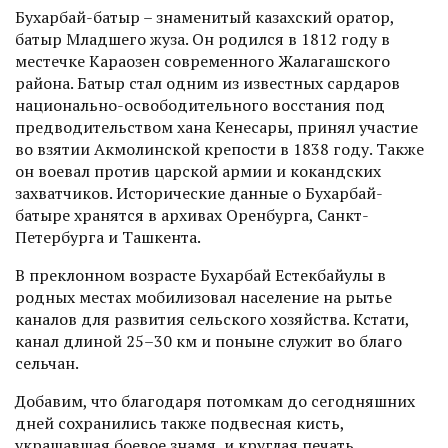
Бухарбай-батыр – знаменитый казахский оратор,
батыр Младшего жуза. Он родился в 1812 году в
местечке Караозен современного Жалагашского
района. Батыр стал одним из известных сардаров
национально-освободительного восстания под
предводительством хана Кенесары, принял участие
во взятии Акмолинской крепости в 1838 году. Также
он воевал против царской армии и кокандских
захватчиков. Историчес­кие данные о Бухарбай-
батыре хранятся в архивах Оренбурга, Санкт-
Петербурга и Ташкента.
В преклонном возрасте Бухарбай Естекбайулы в
родных местах мобилизовал население на рытье
каналов для развития сельского хозяйства. Кстати,
канал длиной 25–30 км и поныне служит во благо
сельчан.
Добавим, что благодаря потомкам до сегодняшних
дней сохранились также подвесная кисть,
украшавшая боевое знамя, и круглая печать