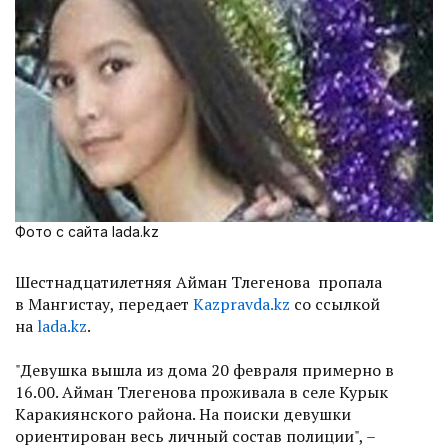
Фото с сайта lada.kz
Шестнадцатилетняя Айман Тлегенова пропала
в Мангистау, передает
Kazpravda.kz
со ссылкой
на
lada.kz
.
"Девушка вышла из дома 20 февраля примерно в
16.00. Айман Тлегенова проживала в селе Курык
Каракиянского района. На поиски девушки
ориентирован весь личный состав полиции", –