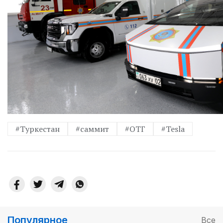
#Туркестан
#саммит
#ОТГ
#Tesla
Популярное
Все