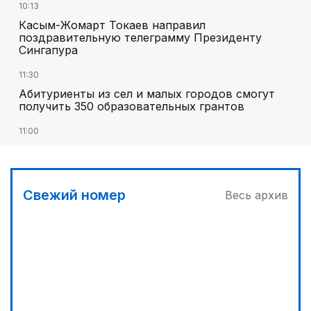
10:13
Касым-Жомарт Токаев направил
поздравительную телеграмму Президенту
Сингапура
11:30
Абитуриенты из сел и малых городов смогут
получить 350 образовательных грантов
11:00
«Алтай Өскемен» упустил победу над
«Кызылжаром» на последних минутах
12:05
Свежий номер
Весь архив
МЧС запустило новые станции мониторинга
селевой опасности под Алматы
13:10
Без барьеров в жизнь и политику: ОСДП подвела
итоги «Kazakhstan Inclusive Forum 2026»
12:45