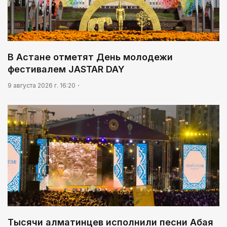
16:49
Минздрав опроверг сообщения о жестоком
обращении с пациентами психбольницы в
Актасе
В Астане отметят День молодежи
17:45
фестивалем JASTAR DAY
В Казахстане предлагают усилить
радиоэкологический мониторинг приграничных
9 августа 2026 г. 16:20
территорий
Тысячи алматинцев исполнили песни Абая