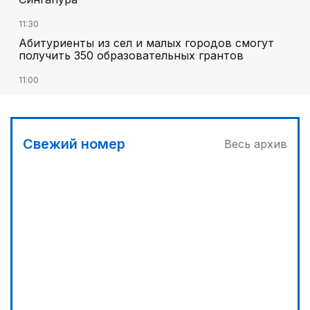
11:30
Абитуриенты из сел и малых городов смогут
получить 350 образовательных грантов
11:00
«Алтай Өскемен» упустил победу над
«Кызылжаром» на последних минутах
12:05
Свежий номер
Весь архив
МЧС запустило новые станции мониторинга
селевой опасности под Алматы
12:45
Три лесных пожара потушили за сутки в
Казахстане