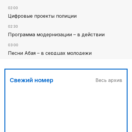
02:00
Цифровые проекты полиции
02:30
Программа модернизации – в действии
03:00
Песни Абая – в сердцах молодежи
00:00
Гостья на кирпичной стене
Свежий номер
Весь архив
03:30
Наши школьники покоряют «Сириус»
04:30
Запущена программа по обучению безработных
женщин
00:30