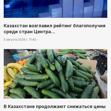
02:30
Не хочется уезжать
03:30
Нужен ли бумажный документ?
Казахстан возглавил рейтинг благополучия
среди стран Центра…
03:00
Идет по городу трамвай
5 августа 2026 г. 11:40
В Казахстане продолжают снижаться цены