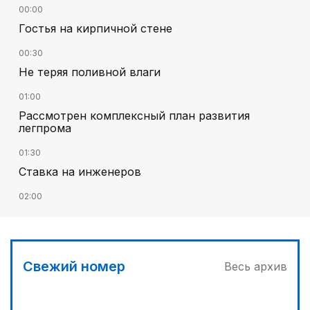
00:00
Гостья на кирпичной стене
00:30
Не теряя поливной влаги
01:00
Рассмотрен комплексный план развития
легпрома
01:30
Ставка на инженеров
02:00
Цифровые проекты полиции
02:30
Программа модернизации – в действии
Свежий номер
Весь архив
04:30
Запущена программа по обучению безработных